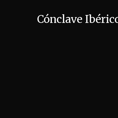
Cónclave Ibéric
6