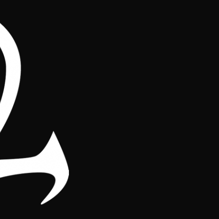
ión de ligas del cónclav
s temporadas de las ligas organizadas por el cónclave i
l número de jugadores, cantidad de torneos y fechas cla
 que deseen, independientemente de la liga en la que se 
y también la sexta mejor si ha asistido a una jornada d
ejor!
7