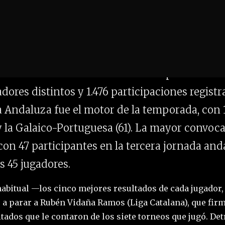
rre el 19 de julio de 2026, más de diez meses d
de 2025. Entre ambas fechas se disputaron 76 
adores distintos y 1.476 participaciones regist
a Andaluza fue el motor de la temporada, con 1
y la Galaico-Portuguesa (61). La mayor convoca
con 47 participantes en la tercera jornada an
s 45 jugadores.
o habitual —los cinco mejores resultados de cada jugador
 a parar a Rubén Vidaña Ramos (Liga Catalana), que firm
ltados que le contaron de los siete torneos que jugó. De