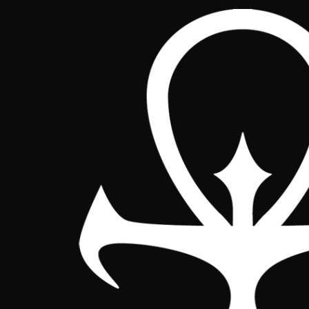
Sistema de gest
E
n esta sección, se presentan la
detallada sobre cada una, como e
libertad de participar en los torneos
computan sus 5 mejores puntuaciones, 
Buena suerte a todos y que gane el m
Liga 2026-202
BASES DE LA LIGA