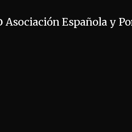
o
Asociación Española y P
440 jugadores
11 regiones
76 torneos