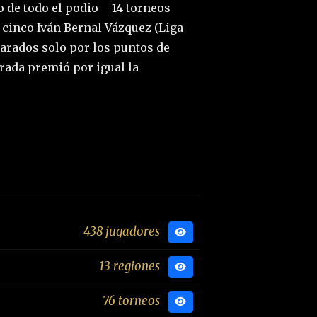
so de todo el podio —14 torneos
p cinco Iván Bernal Vázquez (Liga
arados solo por los puntos de
porada premió por igual la
438 jugadores
13 regiones
76 torneos