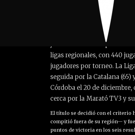
Conclusión de la liga
La liga 2025-2026 echó el cie
jornada del 7 de septiembre 
ligas regionales, con 440 jug
jugadores por torneo. La Lig
seguida por la Catalana (65) 
Córdoba el 20 de diciembre, 
cerca por la Marató TV3 y su
El título se decidió con el criteri
compitió fuera de su región— y fue
puntos de victoria en los seis resu