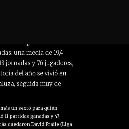
espués de la primera
torneos repartidos en once
radas: una media de 19,4
3 jornadas y 76 jugadores,
toria del año se vivió en
daluza, seguida muy de
, más un sexto para quien
ó 11 partidas ganadas y 47
trás quedaron David Fraile (Liga