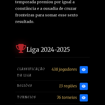
temporada premiou por igual a
constância e a ousadia de cruzar
fronteiras para somar esse sexto
resultado.
Liga 2024-2025
CLASSIFICAÇÃO
438 jogadores
DA LIGA
REGIÕES
13 regiões
TORNEIOS
76 torneios