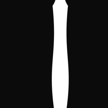
IBAN
ES89 0081 0011 7300 0207 9717
Titular
Cónclave Ibérico
Concepto
Renovación número de socio y tu
nombre y apellidos.
Importe
La cuota anual es de
10€
, con la que
los socios recibirán un pack de
bienvenida como agradecimiento.
Con la cuota de
20€
, además, se
recibirá una copia adicional de cada
promo repartida en los torneos
patrocinados por el Cónclave (excepto
Nacionales y GPs), desde la fecha de
inscripción hasta el 31 de diciembre.
Nuevas inscripciones
Este apartado está dirigido a Matusalenes que