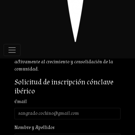
nunca han formado parte del Cónclave
. Si deseas
unirte por primera vez a la asociación española de
VTES, deberás completar el formulario que
encontrarás a continuación.
Una vez procesada tu inscripción, pasarás a formar
parte del Cónclave y comenzarás a disfrutar de los
beneficios de la membresía, además de contribuir
activamente al crecimiento y consolidación de la
comunidad.
Solicitud de inscripción cónclave
ibérico
Email
Nombre y Apellidos