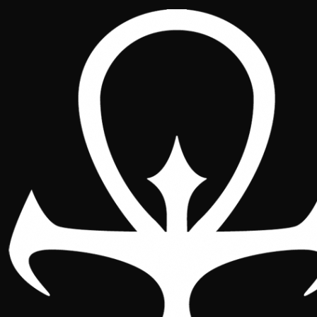
Inscríbete
Formar parte del Cónclave es contribuir a la
organización de ligas, torneos y eventos, facilitar la
obtención de material promocional y dar voz a la
comunidad ante instituciones y patrocinadores. Si
eres un Matusalén comprometido con el futuro del
juego, este es tu lugar.
Renovaciones
Si ya has formado parte del Cónclave en algún
momento, no es necesario volver a inscribirte. Para
continuar apoyando la comunidad y mantener tu
condición de socio, simplemente deberás renovar tu
membresía realizando una transferencia bancaria
con los datos que se indican a continuación.