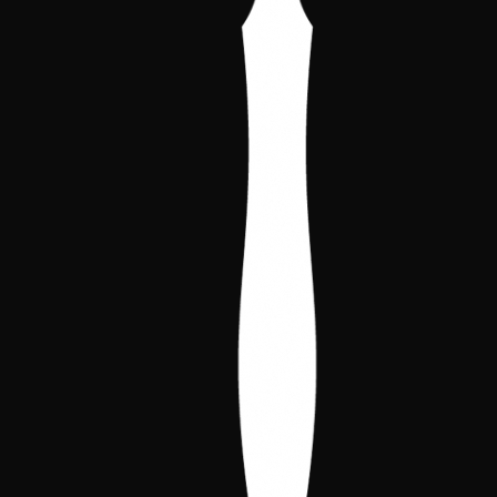
cumplirlas.
Primera Tradición:
Mascarada
Tus datos personales no serán
compartidos con nadie y son para uso
interno del Cónclave. Únicamente los
socios activos tendrán acceso a los datos
relativos a la asociación (estado de las
cuentas, estatutos, actas, reuniones y otros
documentos internos).
Segunda Tradición:
Dominio
Cualquier jugador que resida en España o