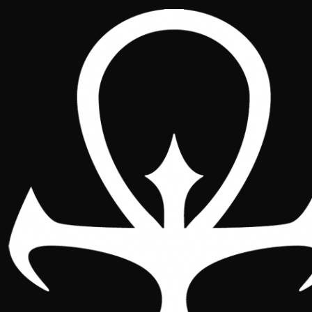
Bienvenido a mi casa
Entra libremente y por tu propia
voluntad. Si has venido hasta aquí
es porque juegas a V:TES y alguien
te habló de nosotros. Somos una
asociación legalmente constituida
a cuyos miembros nos une la
pasión por este singular juego de
cartas. Estas son las normas que
rigen nuestra comunidad. Tienes el
derecho a conocerlas y el deber de