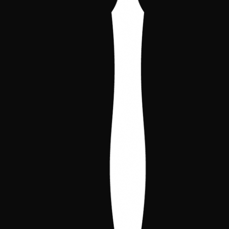
que vivas el Nacional 2026 a tope:
torneo, recuerdos exclusivos y un
montón de oportunidades para
llevarte premios.
Torneo principal +
Acceso
Side Event
Acceso completo al
torneo principal
del sábado
y al
side event del
domingo
. Dos días de partidas,
ambiente y comunidad.