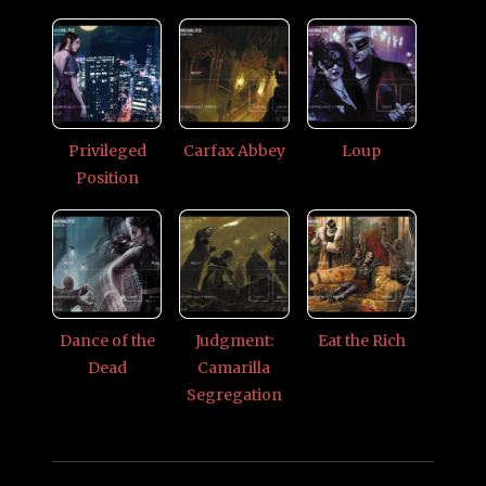
Privileged
Carfax Abbey
Loup
Position
Dance of the
Judgment:
Eat the Rich
Dead
Camarilla
Segregation