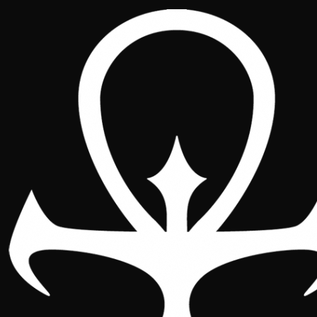
Nacional España 2026 ::
Bolsa del jugador
Nacional
Localización
Horarios
Figuras
Patrocinadores
Bolsa del jugador
Evento del domingo
Galería
Con tu entrada obtendrás
Tu inscripción está pensada para