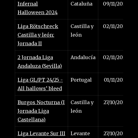
Infernal
Cataluña
09/11/2024
Halloween 2024
Liga Rötschreck
Castilla y
02/11/2024
Castilla y león:
león
Jornada II
2 Jornada Liga
Andalucía
02/11/2024
Andaluza (Sevilla)
Liga GL/PT 24/25 -
Portugal
01/11/2024
All hallows’ bleed
Burgos Nocturna (I
Castilla y
27/10/2024
Jornada Liga
león
Castellana)
Liga Levante Sur III
Levante
27/10/2024