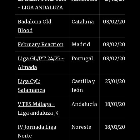
- LIGA ANDALUZA
Badalona Old
Cataluña
08/02/2025
Blood
February Reaction
Madrid
08/02/2025
Liga GL/PT 24/25 -
Portugal
08/02/2025
Almada
Liga CyL:
Castilla y
25/01/2025
Salamanca
león
VTES Málaga -
Andalucía
18/01/2025
Liga andaluza J4
IV Jornada Liga
Noreste
18/01/2025
Norte