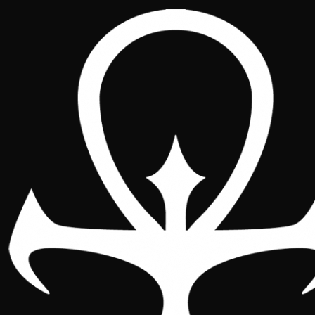
Liga 2024-2025
Regras
Classificação
Torneios
Regiões
Lista de torneios da liga
Aqui você pode encontrar a lista completa
dos torneios que fazem parte da liga, com
detalhes sobre datas, locais e resultados.
Cada torneio é uma oportunidade para
somar pontos e melhorar na classificação
geral. Consulte o calendário para planejar
sua participação e não perca a
oportunidade de competir nos eventos
mais destacados da temporada.