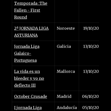
Temporada :The
Fallen - First
Round
2ª JORNADA LIGA
Noroeste
19/10/2024
ASTURIANA
Jornada Liga
Galicia
13/10/2024
Galaico-
Portuguesa
La vida es un
Mallorca
13/10/2024
bleeder y yo no
deflecto III
October Crusade
Madrid
06/10/2024
I jornada Liga
Andalucía
05/10/2024