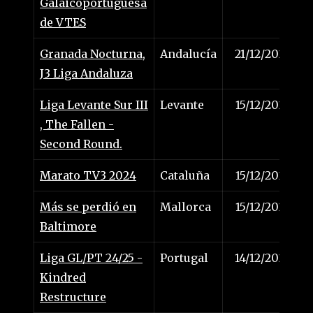
Galaicoportuguesa
de VTES
Granada Nocturna,
Andalucía
21/12/2024
J3 Liga Andaluza
Liga Levante Sur III
Levante
15/12/2024
, The Fallen -
Second Round.
Marato TV3 2024
Cataluña
15/12/2024
Más se perdió en
Mallorca
15/12/2024
Baltimore
Liga GL/PT 24/25 -
Portugal
14/12/2024
Kindred
Restructure