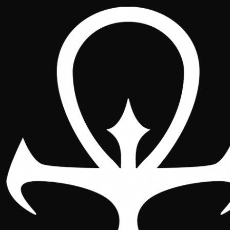
Declaração: Renovação
de membros,
candidaturas e
Assembleia Geral de
2026
Caros associados e associadas,
Iniciamos o ano com várias datas e
comunicações relevantes para a
Associação Conclave Ibérico
, pelo que
solicitamos a vossa atenção à informação
detalhada a seguir.