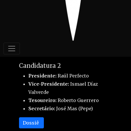
Presidente:
José Vicente Coll (Sevi)
Tesoureiro:
David Fraile
Secretário:
Albert Hidalgo (Aku)
Dossiê
Candidatura 2
Presidente:
Raúl Perfecto
Vice-Presidente:
Ismael Díaz
Valverde
Tesoureiro:
Roberto Guerrero
Secretário:
José Mas (Pepe)
Dossiê