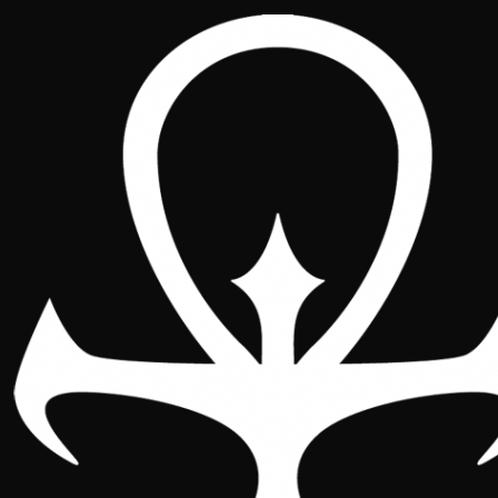
Nacional de Espanha
2026
Nacional
Localização
Horários
Figuras
Patrocinadores
Bolsa do jogador
Evento de domingo
Galeria
Campeonato da Espanha
de Vampire: The Eternal
Struggle 2026