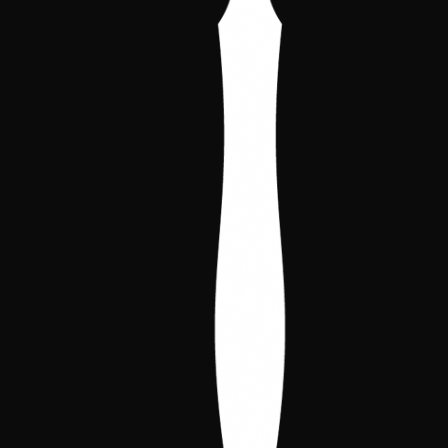
Bem-vindos ao Campeonato da
Espanha de Vampire: The Eternal
Struggle 2026! A edição deste ano
será realizada de
sexta-feira, 26
a
domingo, 28
de junho, na histórica
cidade de
Alcalá de Henares
,
Madrid.